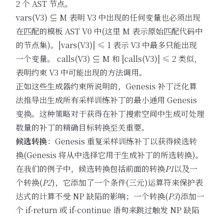
2 个 AST 节点。
vars(V3) ⊆ M 表明 V3 中出现的任何变量也必须出现
在匹配的模板 AST V0 中(这里 M 表示原始匹配代码中
的节点集)。|vars(V3)| ≤ 1 表示 V3 中最多只能出现
一个变量。 calls(V3) ⊆ M 和 |calls(V3)| ≤ 2 类似，
表明约束 V3 中可能出现的方法调用。
正如这些生成器约束所说明的，Genesis 补丁泛化算
法推导出生成所有采样训练补丁的最小通用 Genesis
变换。这种策略对于获得在补丁搜索空间中生成可处理
数量的补丁的精确目标转换至关重要。
候选转换
：Genesis 重复采样训练补丁以获得候选转
换(Genesis 将从中选择它用于生成补丁的所选转换)。
在我们的例子中，候选转换包括前面的转换
P1
以及一
个转换(
P2
)，它添加了一个条件(三元)运算符来保护表
达式的计算不受 NP 缺陷的影响；一个转换(
P3
)添加一
个 if-return 或 if-continue 语句来跳过触发 NP 缺陷