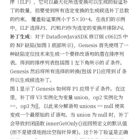
序（ILP），它可以最大化所选变换可以生成的验证补
丁的数量，但要受到所有选定变换的生成候选补丁总数
的约束。 覆盖验证案例小于 5×10^4。在我们的示例
中，ILP 选择
P1
、
P2
和
P3
作为选定的变换并排除
P4
。
补丁生成
：对于 DataflowJavaSDK 修订版 c06125 中
的 NP 缺陷(如图 1 底部所示)，Genesis 首先使用了一
种缺陷定位技术来生成一个要修改语句的潜在排序列
表。得到的排序列表包括图 1 左下角所示的 if 条件。
Genesis 然后将所有选择的转换(包括 P1)应用到 if 条
件以生成候选补丁。
图 1 显示了 Genesis 如何将 P1 应用于 if 条件。在这
里，补丁将 V3 实例化为变量 union，op2 实例化为
==，op3 为||，以此来分解语句 unions == null 使其
变成一个最原始的 if 语句。当 union 为 null 时，补丁
会导致封闭函数 innerGetOnly()返回预定义的默认值
(而不是错误地抛出空指针异常)。这个补丁验证是正确