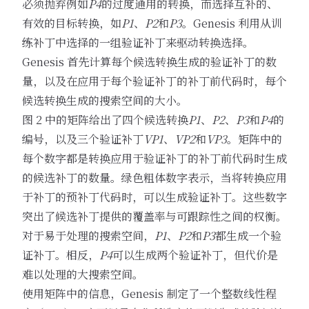
必须抛弃例如
P4
的过度通用的转换，而选择互补的、
有效的目标转换，如
P1
、
P2
和
P3
。Genesis 利用从训
练补丁中选择的一组验证补丁来驱动转换选择。
Genesis 首先计算每个候选转换生成的验证补丁的数
量，以及在应用于每个验证补丁的补丁前代码时，每个
候选转换生成的搜索空间的大小。
图 2 中的矩阵给出了四个候选转换
P1
、
P2
、
P3
和
P4
的
编号，以及三个验证补丁
VP1
、
VP2
和
VP3
。矩阵中的
每个数字都是转换应用于验证补丁的补丁前代码时生成
的候选补丁的数量。绿色粗体数字表示，当将转换应用
于补丁的预补丁代码时，可以生成验证补丁。这些数字
突出了候选补丁提供的覆盖率与可跟踪性之间的权衡。
对于易于处理的搜索空间，
P1
、
P2
和
P3
都生成一个验
证补丁。相反，
P4
可以生成两个验证补丁，但代价是
难以处理的大搜索空间。
使用矩阵中的信息，Genesis 制定了一个整数线性程