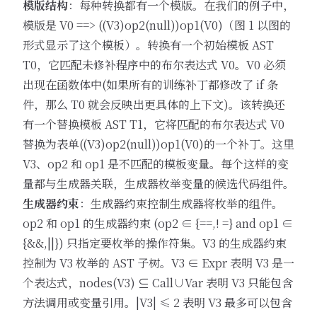
模版结构
：每种转换都有一个模版。在我们的例子中，
模版是 V0 ==> ((V3)op2(null))op1(V0)（图 1 以图的
形式显示了这个模板）。转换有一个初始模板 AST
T0，它匹配未修补程序中的布尔表达式 V0。V0 必须
出现在函数体中(如果所有的训练补丁都修改了 if 条
件，那么 T0 就会反映出更具体的上下文)。该转换还
有一个替换模板 AST T1，它将匹配的布尔表达式 V0
替换为表单((V3)op2(null))op1(V0)的一个补丁。这里
V3、op2 和 op1 是不匹配的模板变量。每个这样的变
量都与生成器关联，生成器枚举变量的候选代码组件。
生成器约束
：生成器约束控制生成器将枚举的组件。
op2 和 op1 的生成器约束 (op2 ∈ {==,! =} and op1 ∈
{&&,||}) 只指定要枚举的操作符集。V3 的生成器约束
控制为 V3 枚举的 AST 子树。V3 ∈ Expr 表明 V3 是一
个表达式，nodes(V3) ⊆ Call∪Var 表明 V3 只能包含
方法调用或变量引用。|V3| ≤ 2 表明 V3 最多可以包含