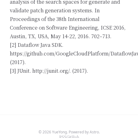
analysis of the search spaces for generate and
validate patch generation systems. In
Proceedings of the 38th International
Conference on Software Engineering, ICSE 2016,
Austin, TX, USA, May 14-22, 2016. 702–713.
[2] Dataflow Java SDK.
https://github.com/GoogleCloudPlatform/DataflowJ
(2017)
.
[3] JUnit.
http://junit.org/
. (2017).
© 2026 YueYong. Powered by Astro.
RSS
GitHub