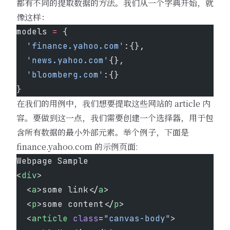
都有不同的提取数据的方法。我们从一个字典开始，就
像这样：
models 
=
 {
  'finance.yahoo.com'
:{},
  'news.yahoo.com'
{},
  'bloomberg.com'
:{}
}
在我们的用例中，我们想要提取这些网站的 article 内
容。要做到这一点，我们需要创建一个选择器，用于包
含所有数据的最小外部元素。举个例子，下面是
finance.yahoo.com 的示例页面:
Webpage Sample
<
div
>
  <
a
>some link</
a
>
  <
p
>some content</
p
>
  <
article
 class
=
"canvas-body"
>