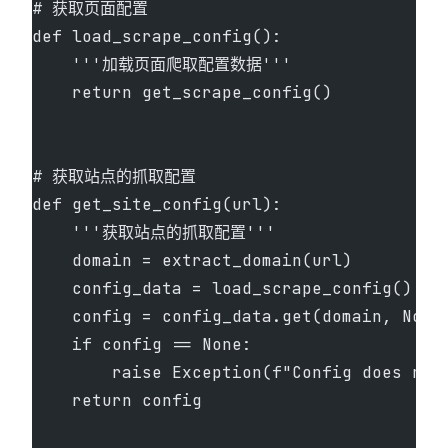
# 获取页面配置
def load_scrape_config():
    '''加载页面爬取配置数据'''
    return get_scrape_config()
# 获取站点的抓取配置
def get_site_config(url):
    '''获取站点的抓取配置'''
    domain = extract_domain(url)
    config_data = load_scrape_config()
    config = config_data.get(domain, None
    if config == None:
        raise Exception(f"Config does not
    return config