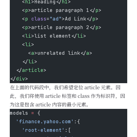
    <
h1
>Heading</
h1
>
    <
p
>article paragraph 1</
p
>
    <
p
 class
=
"ad"
>Ad Link</
p
>
    <
p
>article paragraph 2</
p
>
    <
li
>list element</
li
>
    <
li
>
      <
a
>unrelated link</
a
>
    </
li
>
  </
article
>
</
div
>
在上面的代码段中，我们希望定位 article 元素。因
此，我们将使用 article 标签和 class 作为标识符，因
为这是包含 article 内容的最小元素。
models 
=
 {
  'finance.yahoo.com'
:{
    'root-element'
:[