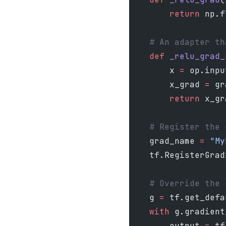
        return
 np.f
    # An adapter th
    def
 _relu_grad_
        x 
=
 op.inpu
        x_grad 
=
 gr
        return
 x_gr
    # Register the 
    grad_name 
=
 "My
    tf.RegisterGrad
    # Override the 
    g 
=
 tf.get_defa
    with
 g.gradient
        output 
=
 tf