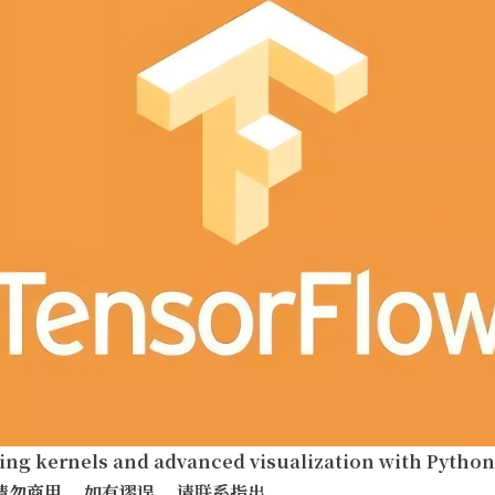
ing kernels and advanced visualization with Pytho
请勿商用。 如有谬误， 请联系指出。