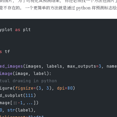
的图片， 为了可视化其预测结果， 你还必须找一个方法在图片
 操作中是不存在的。 一个更简单的方法就是通过 python 将预测标
yplot 
as
 plt
s
 tf
ed_images
(images, labels, max_outputs
=
3
, name
image
(image, label):
tual drawing in python
igure(
figsize
=
(
3
, 
3
), 
dpi
=
80
)
d_subplot(
111
)
mage[::
-
1
,
...
])
0
, 
str
(label),