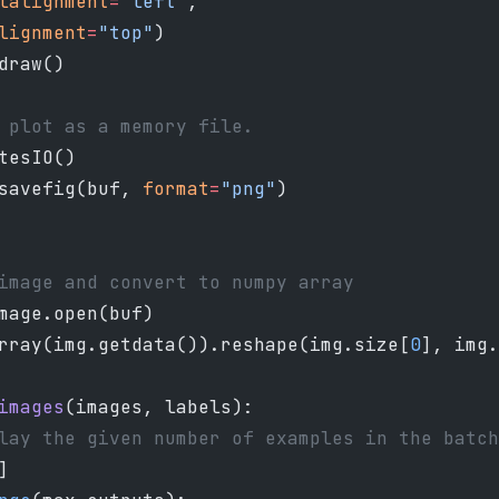
lalignment
=
"left"
,
lignment
=
"top"
)
draw()
 plot as a memory file.
tesIO()
savefig(buf, 
format
=
"png"
)
image and convert to numpy array
mage.open(buf)
rray(img.getdata()).reshape(img.size[
0
], img.
images
(images, labels):
lay the given number of examples in the batch
]