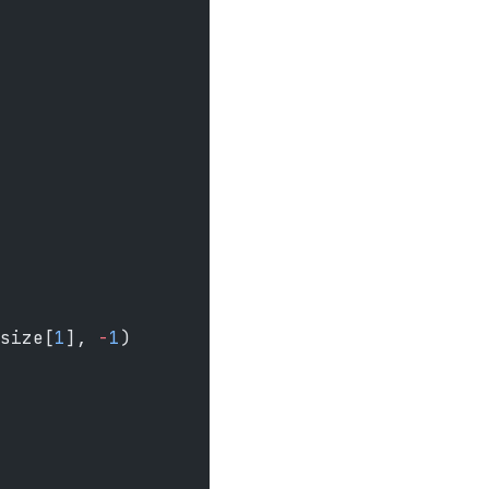
size[
1
], 
-
1
)