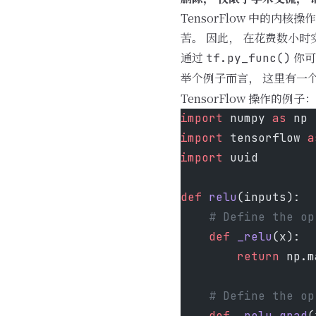
TensorFlow 中的内核
苦。 因此， 在花费数小
通过
你可以
tf.py_func()
举个例子而言， 这里有一个用
TensorFlow 操作的例子：
import
 numpy 
as
 np
import
 tensorflow 
a
import
 uuid
def
 relu
(inputs):
    # Define the op
    def
 _relu
(x):
        return
 np.m
    # Define the op
    def
 _relu_grad
(