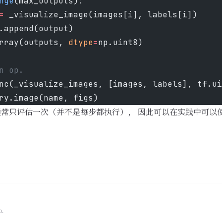
nge
(max_outputs):
=
 _visualize_image(images[i], labels[i])
.append(output)
rray(outputs, 
dtype
=
np.uint8)
n op.
nc(_visualize_images, [images, labels], tf.ui
ry.image(name, figs)
常只评估一次（并不是每步都执行）， 因此可以在实践中可以
o.