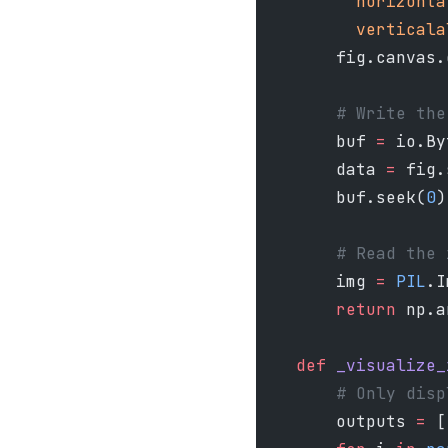
          horizonta
          verticala
        fig.canvas.
        # Write the
        buf 
=
 io.By
        data 
=
 fig.
        buf.seek(
0
)
        # Read the 
        img 
=
 PIL
.I
        return
 np.a
    def
 _visualize_
        # Only disp
        outputs 
=
 [