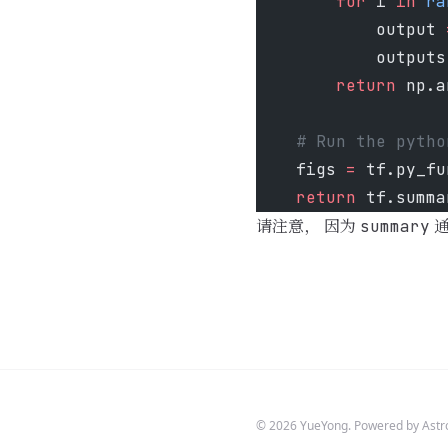
        for
 i 
in
 ra
            output 
            outputs
        return
 np.a
    # Run the pytho
    figs 
=
 tf.py_fu
    return
 tf.summa
请注意， 因为
通
summary
© 2026 YueYong. Powered by Astr