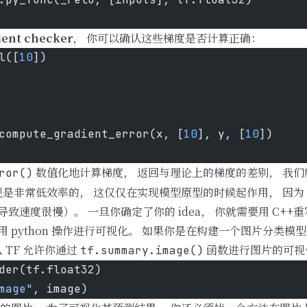
ient checker
， 你可以确认这些梯度是否计算正确：
l([
10
])
compute_gradient_error(x, [
10
], y, [
10
])
数值化地计算梯度， 返回与理论上的梯度的差别， 我
ror()
是非常低效率的， 这仅仅在实现模型原型的时候起作用， 因为 p
导致速度很慢）。 一旦你确定了你的 idea， 你就需要用 C++
rd 中用 python 操作进行可视化。 如果你是在构建一个图片分类
 TF 允许你通过
函数进行图片的可视
tf.summary.image()
der(tf.float32)
mage"
, image)