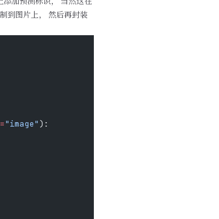
上添加预测标识， 当然这在
志绘制到图片上， 然后再封装
=
"image"
):