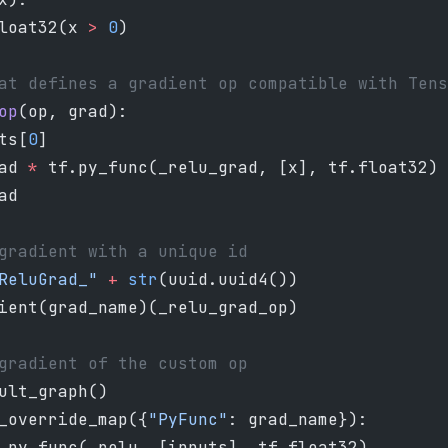
loat32(x 
>
 0
)
at defines a gradient op compatible with Tens
op
(op, grad):
ts[
0
]
ad 
*
 tf.py_func(_relu_grad, [x], tf.float32)
ad
gradient with a unique id
ReluGrad_"
 +
 str
(uuid.uuid4())
ient(grad_name)(_relu_grad_op)
gradient of the custom op
ult_graph()
_override_map({
"PyFunc"
: grad_name}):
.py_func(_relu, [inputs], tf.float32)