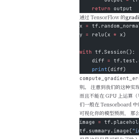
    return
 output
通过 TensorFlow 的
grad
x 
=
 tf.random_norma
y 
=
 relu(x 
*
 x)
with
 tf.Session():
    diff 
=
 tf.test.
    print
(diff)
compute_gradient_er
别。 注意到我们的这种实现
而且不能在 GPU 上运算（
们一般在 Tensorboa
可视化你的模型预测， 那么
image 
=
 tf.placehol
tf.summary.image(
"i