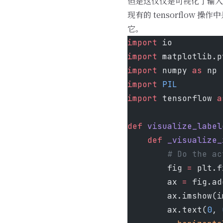
但是这仅仅是可视化了输入
现有的 tensorflow
它。
import
 io
import
 matplotlib.p
import
 numpy 
as
 np
import
 PIL
import
 tensorflow 
a
def
 visualize_label
    def
 _visualize_
        # Do the ac
        fig 
=
 plt.f
        ax 
=
 fig.ad
        ax.imshow(i
        ax.text(
0
, 