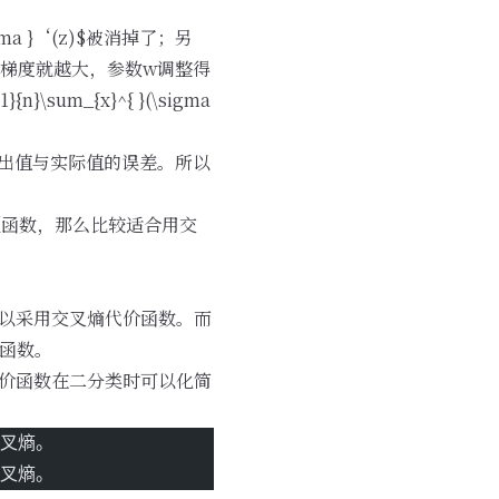
sigma }‘(z)$被消掉了；另
大，梯度就越大，参数w调整得
}\sum_{x}^{ }(\sigma
$表示输出值与实际值的误差。所以
型函数，那么比较适合用交
，可以采用交叉熵代价函数。而
价函数。
然代价函数在二分类时可以化简
的交叉熵。
的交叉熵。