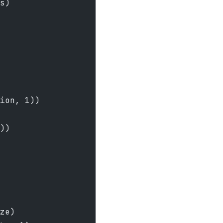
s)
ion, 1))
))
ze)