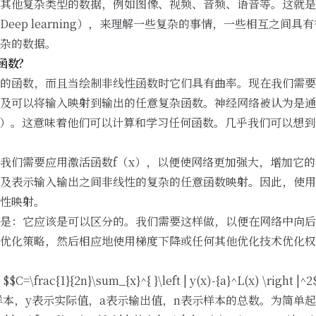
其他复杂类型的数据，例如图像、视频、音频、语音等。这就是
eep learning），来理解一些复杂的事情，一些相互之间
杂的数据。
函数？
的函数，而且当绘制非线性函数时它们具有曲率。现在我们需要
可以将输入映射到输出的任意复杂函数。神经网络被认为是通用函数
ximators）。这意味着他们可以计算和学习任何函数。几乎我们可
我们需要应用激活函数f（x），以便使网络更加强大，增加它
及表示输入输出之间非线性的复杂的任意函数映射。因此，使用
性映射。
是：它应该是可以区分的。我们需要这样做，以便在网络中向后
向优化策略，然后相应地使用梯度下降或任何其他优化技术优化权
{1}{2n}\sum_{x}^{ }\left | y(x)-{a}^L(x) \right |^2
样本，y表示实际值，a表示输出值，n表示样本的总数。为简单