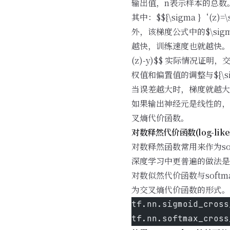
输出值，n表示样本的总数
其中：$${\sigma }‘(z)
外，该梯度公式中的$\si
越快，训练速度也就越快。同理可得，b的
(z)-y)$$ 实际情况
权值和偏置值的调整与${\si
当误差越大时，梯度就越大，
如果输出神经元是线性的，
叉熵代价函数。
对数释然代价函数(log-likeli
对数释然函数常用来作为so
深度学习中更普遍的做法是
对数似然代价函数与soft
为交叉熵代价函数的形式。 在t
tf.nn.sigmoid_cro
tf.nn.softmax_cro