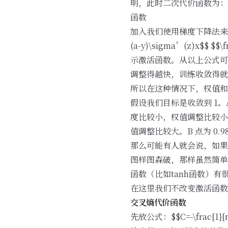
明，此时二次代价函数为： $$C=\fr
函数
加入我们使用梯度下降法来调整权值
(a-y)\sigma’(z)x$$ $$
示激活函数。从以上公式可
调整得越快，训练收敛得就
所以在这种情况下，权值和
假设我们目标是收敛到 1。A
度比较小，权值调整比较小。
值调整比较大。B 点为 0
那么可能有人就会说，如果
图样图森破，那样虽然简单
函数（比如tanh函数）有
在这里我们不改变激活函数
交叉熵代价函数
先放公式：$$C=-\frac{1}