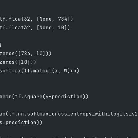
r
tf.float32, [None, 784])
tf.float32, [None, 10])
络
zeros([784, 10]))
zeros([10]))
softmax(tf.matmul(x, W)+b)
mean(tf.square(y-prediction))
an(tf.nn.softmax_cross_entropy_with_logits_v2
s=prediction))