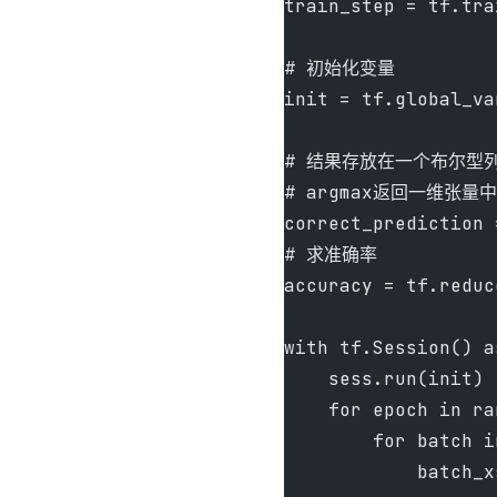
train_step = tf.tra
# 初始化变量
init = tf.global_va
# 结果存放在一个布尔型
# argmax返回一维张
correct_prediction 
# 求准确率
accuracy = tf.reduc
with tf.Session() a
    sess.run(init)
    for epoch in ra
        for batch i
            batch_x