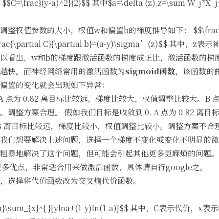
ac{(y-a)^2}{2}$$ 其中$a=\delta (z),z=\sum W_j*X_j
参数的大小，权值w和偏置b的梯度推导如下： $$\frac{\partial
\frac{\partial C}{\partial b}=(a-y)\sigma’(z)$$ 其
以看出，w和b的梯度跟激活函数的梯度成正比，激活函数的梯度越
越快。而神经网络常用的激活函数为
sigmoid函数
，该函数的
偏置的变化就会出现如下异常：
 点为 0.82 离目标比较远，梯度比较大，权值调整比较大。B 点为
调整方案合理。 假如我们目标是收敛到 0. A 点为 0.82 离
.98 离目标比较远，梯度比较小，权值调整比较小。调整方案不合
我们想要解决上述问题，选择一个梯度不变化或变化不明显的激
粗暴地解决了这个问题，但可能会引起其他更多更麻烦的问题。而且
很多优点，非常适合用来做激活函数，具体请自行google之。
，选择将代价函数改为交叉熵代价函数。
{n}\sum_{x}^{ }[ylna+(1-y)ln(1-a)]$$ 其中，C表示