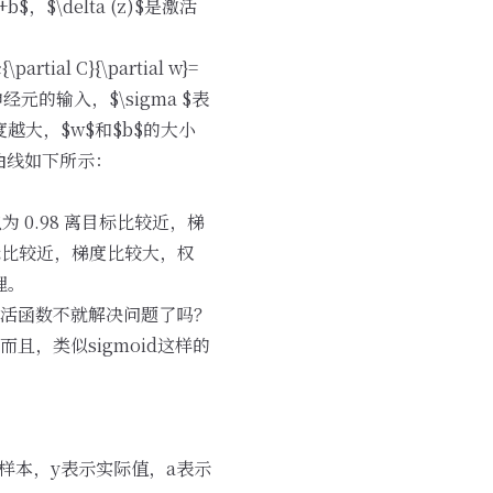
+b$，$\delta (z)$是激活
 C}{\partial w}=
中，z表示神经元的输入，$\sigma $表
大，$w$和$b$的大小
曲线如下所示：
 0.98 离目标比较近，梯
目标比较近，梯度比较大，权
理。
活函数不就解决问题了吗？
，类似sigmoid这样的
代价，x表示样本，y表示实际值，a表示