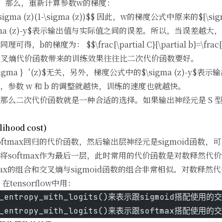
。那么，重新计算参数w的梯度：
=\sigma (z)(1-\sigma (z))$$ 因此，w的梯度公式中原来的${\
gma (z)-y$表示输出值与实际值之间的误差。所以，当误差越
梯度为： $$\frac{\partial C}{\partial b}=\frac{1}{n
证明，交叉熵代价函数带来的训练效果往往比二次代价函数要好。
gma }‘(z)$无关，另外，梯度公式中的$\sigma (z)-y
参数 w 和 b 的调整就越快，训练的速度也就越快。
那么二次代价函数就是一种合适的选择。如果输出神经元是 S 
hood cost)
ftmax回归的代价函数，然后输出层神经元是sigmoid函数
将softmax作为最后一层，此时常用的代价函数是对数释然代
max的组合和交叉熵与sigmoid函数的组合非常相似。对数释
ensorflow中用：
ss_entropy_with_logits()来表示跟sigmoid搭配使用
ss_entropy_with_logits()来表示跟softmax搭配使用