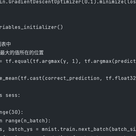
in.GradientDescentOptimizer(0.1).minimize(los
riables_initializer()
列表中
量中最大的值所在的位置
= tf.equal(tf.argmax(y, 1), tf.argmax(predict
e_mean(tf.cast(correct_prediction, tf.float32
s sess:
nge(30):
n range(n_batch):
s, batch_ys = mnist.train.next_batch(batch_si