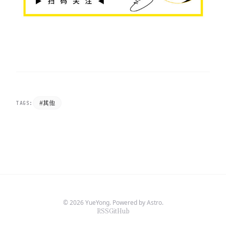
#其他
TAGS:
© 2026 YueYong. Powered by Astro.
RSS
GitHub