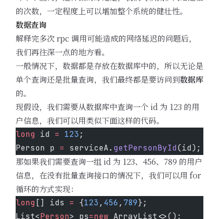
的次数，一定程度上可以增加整个系统的健壮性。
数据查询
解释完多次 rpc 调用可能造成的网络延迟的问题后，
我们再往深一点的地方看。
一般情况下，数据都是存放在数据库中的，所以无论是
单个查询还是批量查询，我们最终都是要访问到
数据库
的。
现假设，我们需要从数据库中查询一个 id 为 123 的用
户信息，我们可以用类似下面这样的代码。
long
 id 
=
 123
;
Person p 
=
 serviceA.
getPersonById
(id);
那如果我们需要查询一组 id 为 123、456、789 的用户
信息，在没有批量查询接口的情况下，我们可以用 for
循环的方式实现：
long
[] ids 
=
 {
123
,
456
,
789
};
List<
Person
> ps
=new
 ArrayList<>();