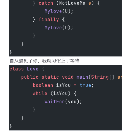
        } 
catch
 (NotLoveMe 
e
) {
            Mylove
(U);
        } 
finally
 {
            Mylove
(U);
        }
    }
}
自从遇见了你，我就习惯上了等待
class
 Love
 {
    public
 static
 void
 main
(
String
[] 
args
        boolean
 isYou 
=
 true
;
        while
 (isYou) {
            waitFor
(you);
        }
    }
}