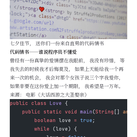
七夕佳节， 送你们一份来自直男的代码情书
代码情书——谁说程序员不懂爱
曾经有一份真挚的爱情摆在我眼前， 我没有珍惜， 等
我失去的时候我才后悔莫及， 如果上天能给我一个再
来一次的机会， 我会对那个女孩子说三个字我爱你，
如果非要在这份爱上加一个期限， 我希望是一万年。
来源： 电影《大话西游之大圣娶亲》
public
 class
 Love
 {
    public
 static
 void
 main
(
String
[] 
args
        boolean
 love 
=
 true
;
        while
 (love) {