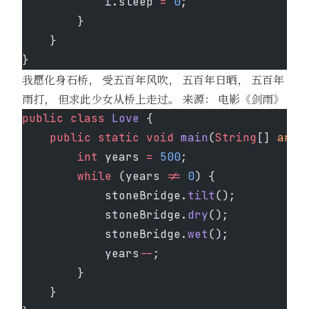
            i.sleep 
=
 0
;
        }
    }
}
我愿化身石桥， 受五百年风吹， 五百年日晒， 五百年
雨打， 但求此少女从桥上走过。 来源： 电影《剑雨》
public
 class
 Love
 {
    public
 static
 void
 main
(
String
[] 
args
        int
 years 
=
 500
;
        while
 (years 
!=
 0
) {
            stoneBridge.
tilt
();
            stoneBridge.
dry
();
            stoneBridge.
wet
();
            years
--
;
        }
    }