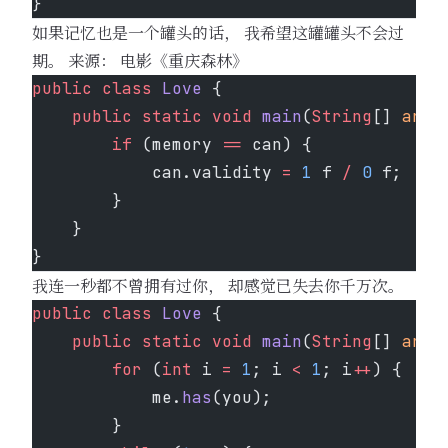
}
如果记忆也是一个罐头的话， 我希望这罐罐头不会过
期。 来源： 电影《重庆森林》
public
 class
 Love
 {
    public
 static
 void
 main
(
String
[] 
args
        if
 (memory 
==
 can) {
            can.validity 
=
 1
 f 
/
 0
 f;
        }
    }
}
我连一秒都不曾拥有过你， 却感觉已失去你千万次。
public
 class
 Love
 {
    public
 static
 void
 main
(
String
[] 
args
        for
 (
int
 i 
=
 1
; i 
<
 1
; i
++
) {
            me.
has
(you);
        }