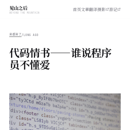
见山之后
首页
文章
翻译
摄影
游记
BEYOND THE MOUNTAIN
来都来了
/
LONG AGO
代码情书——谁说程序
员不懂爱