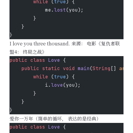
        while
 (
true
) {
            me.
lost
(you);
        }
    }
}
I love you three thousand. 来源： 电影《复仇者联
盟4： 终局之战》
public
 class
 Love
 {
    public
 static
 void
 main
(
String
[] 
args
        while
 (
true
) {
            i.
love
(you);
        }
    }
}
爱你一万年（简单的循环， 表达的是经典）
public
 class
 Love
 {