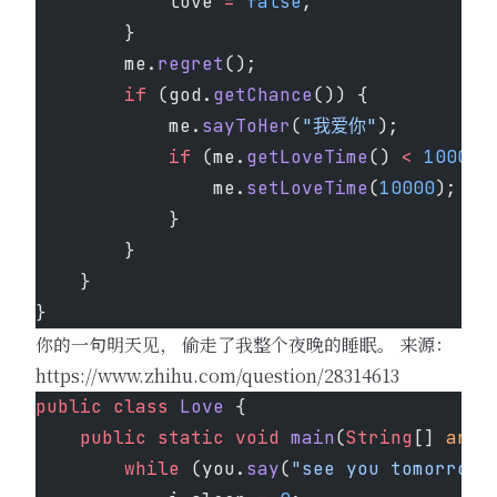
            love 
=
 false
;
        }
        me.
regret
();
        if
 (god.
getChance
()) {
            me.
sayToHer
(
"我爱你"
);
            if
 (me.
getLoveTime
() 
<
 10000
)
                me.
setLoveTime
(
10000
);
            }
        }
    }
}
你的一句明天见， 偷走了我整个夜晚的睡眠。 来源：
https://www.zhihu.com/question/28314613
public
 class
 Love
 {
    public
 static
 void
 main
(
String
[] 
args
        while
 (you.
say
(
"see you tomorrow"