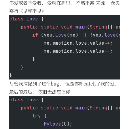
你爱或者不爱我， 爱就在那里， 不增不减 来源： 仓央
嘉措《见与不见》
class
 Love
 {
    public
 static
 void
 main
(
String
[] 
args
        if
 (you.
Love
(me) 
||
 !
you.
love
(me)
            me.emotion.love.value
++
;
            me.emotion.love.value
--
;
        }
    }
}
尽管我捕捉到了这个bug， 但是你却catch了我的爱，
最后的最后， 依旧无法忘记你
class
 Love
 {
    public
 static
 void
 main
(
String
[] 
args
        try
 {
            Mylove
(U);