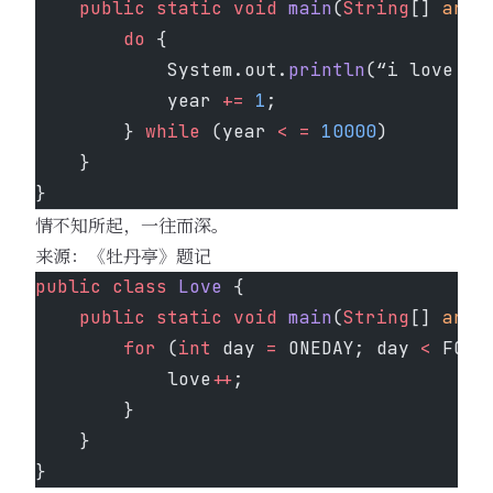
    public
 static
 void
 main
(
String
[] 
args
        do
 {
            System.out.
println
(“i love yo
            year 
+=
 1
;
        } 
while
 (year 
<
 =
 10000
)
    }
}
情不知所起，一往而深。
来源：《牡丹亭》题记
public
 class
 Love
 {
    public
 static
 void
 main
(
String
[] 
args
        for
 (
int
 day 
=
 ONEDAY; day 
<
 FORE
            love
++
;
        }
    }
}