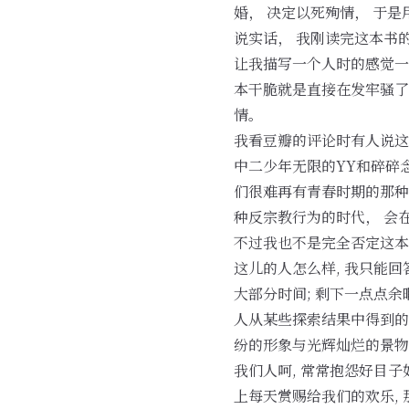
婚， 决定以死殉情， 于
说实话， 我刚读完这本书
让我描写一个人时的感觉一样
本干脆就是直接在发牢骚了
情。
我看豆瓣的评论时有人说这
中二少年无限的YY和碎碎
们很难再有青春时期的那种
种反宗教行为的时代， 会
不过我也不是完全否定这本
这儿的人怎么样, 我只能回
大部分时间; 剩下一点点余
人从某些探索结果中得到的
纷的形象与光辉灿烂的景物
我们人呵, 常常抱怨好目子
上每天赏赐给我们的欢乐, 