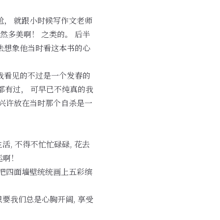
。
尬， 就跟小时候写作文老师
然多美啊！ 之类的。 后半
法想象他当时看这本书的心
我看见的不过是一个发春的
都有过， 可早已不纯真的我
 兴许放在当时那个自杀是一
, 不得不忙忙碌碌, 花去
运啊！
 把四面墙壁统统画上五彩缤
只要我们总是心胸开阔, 享受