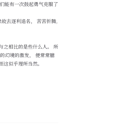
要我们能有一次鼓起勇气克服了
缘故去逐利追名， 苦苦折腾,
与之相比的是些什么人。 所
里的幻境的激发， 便常常臆
 而这似乎理所当然。