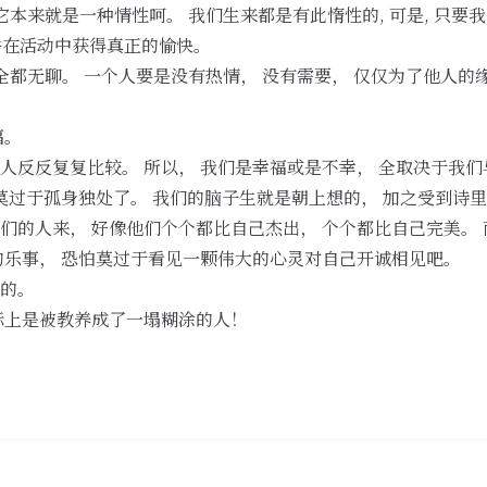
它本来就是一种情性呵。 我们生来都是有此惰性的, 可是, 只
 并在活动中获得真正的愉快。
全都无聊。 一个人要是没有热情， 没有需要， 仅仅为了他人的
福。
人反反复复比较。 所以， 我们是幸福或是不幸， 全取决于我们
就莫过于孤身独处了。 我们的脑子生就是朝上想的， 加之受到诗
们的人来， 好像他们个个都比自己杰出， 个个都比自己完美。
的乐事， 恐怕莫过于看见一颗伟大的心灵对自己开诚相见吧。
的。
际上是被教养成了一塌糊涂的人！