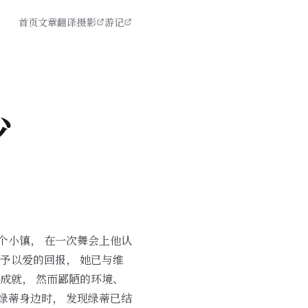
首页
文章
翻译
摄影
游记
少
个小镇， 在一次舞会上他认
能予以爱的回报， 她已与维
所成就， 然而鄙陋的环境、
绿蒂身边时， 发现绿蒂已结