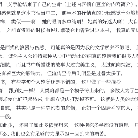
是用一支手枪结束了自己的生命（上述内容摘自豆瓣的内容简介）
的感觉就是这本书相当中二， 前半本的抒情真的让我感觉十分尴
， 类似——啊！ 她的眼睛多单纯啊！ 她真的好迷人啊！ 大自
， 之前查资料的时候有说过拿破仑也曾看过这本书， 我真的无
是西式的浪漫与伤感， 可能真的是因为我的文学素养不够吧， 
念。 诚然主人公维特那种从心中涌动出的纯真的感情我们很多人
细腻， 而且书中所描述的故事太过完美主义， 太过倾向纯洁，
在有着巨大的影响力， 但流传至今后则明显是过誉太多了。
书， 有些字句个人感觉还是不错的， 这里做了一些摘抄。
答： 跟到处一样！ 人类嘛都是一个模子铸出来的。 多数人为了生活
暇却使他们犯起愁来, 非想方设法打发掉不可。 这就是人类的命
自慰， 其实只是一种梦幻者的怠惰， 正如一个囚居斗室的人，
一般。
如此少， 坏目子如此多依我想来， 这种抱怨多半都没有道理。 
那么, 我们也会有足够的力量承担一且到来的痛苦。