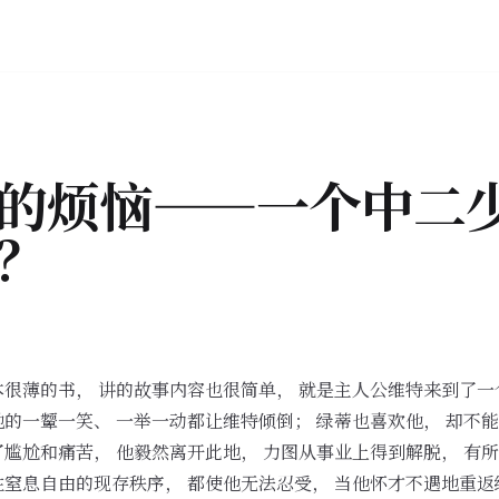
的烦恼——一个中二
？
一本很薄的书， 讲的故事内容也很简单， 就是主人公维特来到了一
她的一颦一笑、 一举一动都让维特倾倒； 绿蒂也喜欢他， 却不
了尴尬和痛苦， 他毅然离开此地， 力图从事业上得到解脱， 有
性窒息自由的现存秩序， 都使他无法忍受， 当他怀才不遇地重返