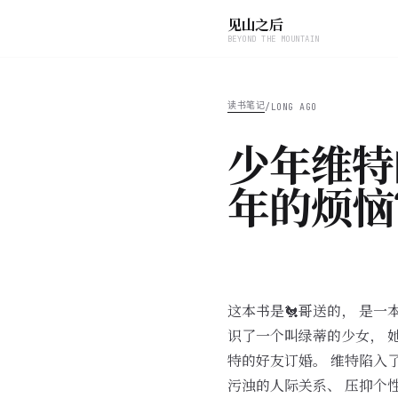
见山之后
BEYOND THE MOUNTAIN
读书笔记
/
LONG AGO
少年维特
年的烦恼
这本书是🐔哥送的， 是
识了一个叫绿蒂的少女， 
特的好友订婚。 维特陷入
污浊的人际关系、 压抑个