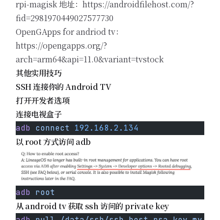
rpi-magisk 地址：
https://androidfilehost.com/?
fid=2981970449027577730
OpenGApps for andriod tv：
https://opengapps.org/?
arch=arm64&api=11.0&variant=tvstock
其他实用技巧
SSH 连接你的 Android TV
打开开发者选项
连接电视盒子
adb
 connect
 192.168.2.134
以 root 方式访问 adb
adb
 root
从 android tv 获取 ssh 访问的 private key
adb
 pull
 /data/ssh/ssh_host_rsa_key
 my_pr