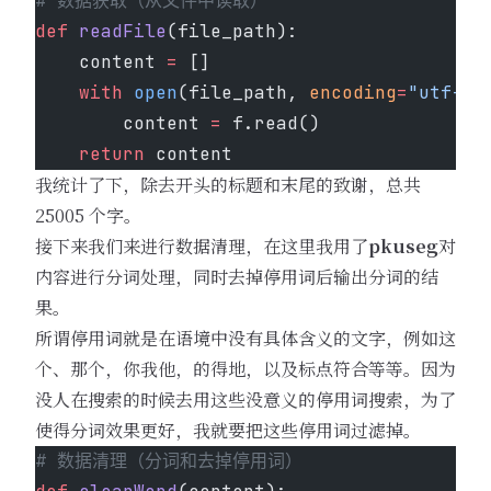
# 数据获取（从文件中读取）
def
 readFile
(file_path):
    content 
=
 []
    with
 open
(file_path, 
encoding
=
"utf-8"
        content 
=
 f.read()
    return
 content
我统计了下，除去开头的标题和末尾的致谢，总共
25005 个字。
接下来我们来进行数据清理，在这里我用了
pkuseg
对
内容进行分词处理，同时去掉停用词后输出分词的结
果。
所谓停用词就是在语境中没有具体含义的文字，例如这
个、那个，你我他，的得地，以及标点符合等等。因为
没人在搜索的时候去用这些没意义的停用词搜索，为了
使得分词效果更好，我就要把这些停用词过滤掉。
# 数据清理（分词和去掉停用词）