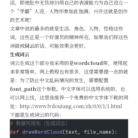
活，即使肚中无货却仍用自己的表演能力为自己设立一
个“学霸”人设，人物形象如此饱满，兴许这就是创作
的艺术吧！
文章中说的最多的就是生活、角色、人物、性格这些
词，这些正是一个好演员的精神所在，如果我们将这些
词做成
词云
的话，可能效果会更好。
生成词云
词云生成这个部分我采用的是
wordcloud
库，使用起
来非常简单，网上教程也有很多，这里需要提一点的就
是：为了防止中文乱码情况的发生，需要配置
font_path
这个参数。中文字体可以选用系统的，也
可以网上找，这里我推荐一个免费的中文字体下载的网
址：
http://www.lvdoutang.com/zh/0/0/1/1.html
下面是生成词云的代码：
# 数据可视化（生成词云）
def
 drawWordCloud
(text, file_name):