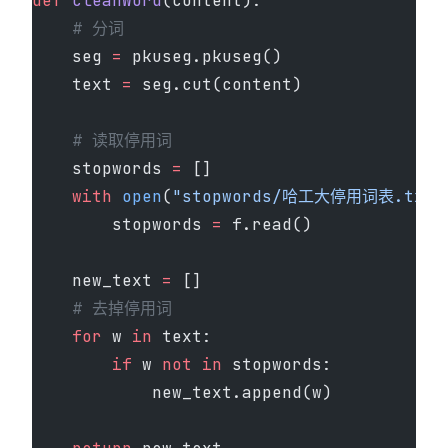
def
 cleanWord
(content):
    # 分词
    seg 
=
 pkuseg.pkuseg()
    text 
=
 seg.cut(content)
    # 读取停用词
    stopwords 
=
 []
    with
 open
(
"stopwords/哈工大停用词表.txt"
        stopwords 
=
 f.read()
    new_text 
=
 []
    # 去掉停用词
    for
 w 
in
 text:
        if
 w 
not
 in
 stopwords:
            new_text.append(w)