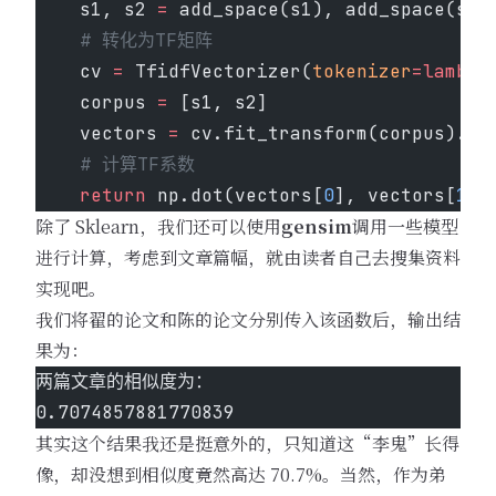
    s1, s2 
=
 add_space(s1), add_space(s2)
    # 转化为TF矩阵
    cv 
=
 TfidfVectorizer(
tokenizer
=lambda
    corpus 
=
 [s1, s2]
    vectors 
=
 cv.fit_transform(corpus).to
    # 计算TF系数
    return
 np.dot(vectors[
0
], vectors[
1
])
除了 Sklearn，我们还可以使用
gensim
调用一些模型
进行计算，考虑到文章篇幅，就由读者自己去搜集资料
实现吧。
我们将翟的论文和陈的论文分别传入该函数后，输出结
果为：
两篇文章的相似度为：
0.7074857881770839
其实这个结果我还是挺意外的，只知道这“李鬼”长得
像，却没想到相似度竟然高达 70.7%。当然，作为弟