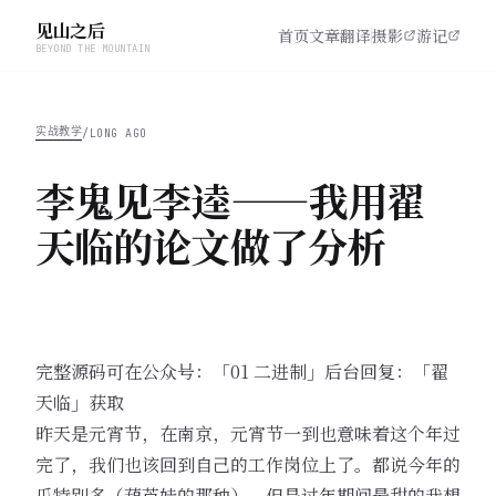
见山之后
首页
文章
翻译
摄影
游记
BEYOND THE MOUNTAIN
实战教学
/
LONG AGO
李鬼见李逵——我用翟
天临的论文做了分析
完整源码可在公众号：「01 二进制」后台回复：「翟
天临」获取
昨天是元宵节，在南京，元宵节一到也意味着这个年过
完了，我们也该回到自己的工作岗位上了。都说今年的
瓜特别多（葫芦娃的那种），但是过年期间最甜的我想