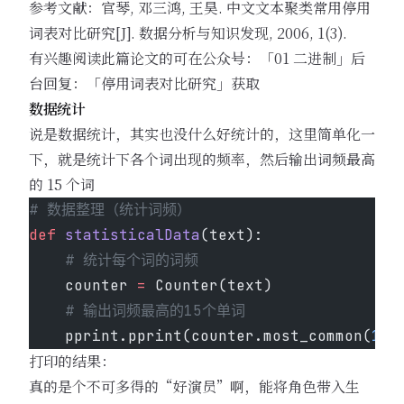
参考文献：官琴, 邓三鸿, 王昊. 中文文本聚类常用停用
词表对比研究[J]. 数据分析与知识发现, 2006, 1(3).
有兴趣阅读此篇论文的可在公众号：「01 二进制」后
台回复：「停用词表对比研究」获取
数据统计
说是数据统计，其实也没什么好统计的，这里简单化一
下，就是统计下各个词出现的频率，然后输出词频最高
的 15 个词
# 数据整理（统计词频）
def
 statisticalData
(text):
    # 统计每个词的词频
    counter 
=
 Counter(text)
    # 输出词频最高的15个单词
    pprint.pprint(counter.most_common(
15
)
打印的结果：
真的是个不可多得的“好演员”啊，能将角色带入生