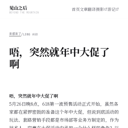
见山之后
首页
文章
翻译
摄影
游记
BEYOND THE MOUNTAIN
来都来了
/
LONG AGO
唔，突然就年中大促了
啊
唔，突然就年中大促了啊
5月26日晚8点，618第一波预售活动正式开始，虽然各
家都在紧锣密鼓的准备这个年中大促，但说到底活动的
玩法、套路营销手段都是市场部等业务方制定的，作为
技术人，究竟在大促活动中承担一个什么样的角色？以