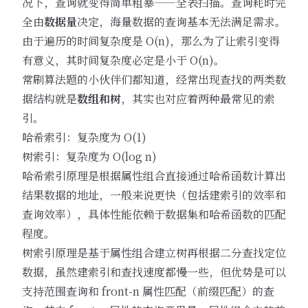
况下，查询就变得简单粗暴——全表扫描。查询耗时完
全由
数据量
决定，海量数据的查询基本无法满足需求。
由于遍历的时间复杂度是 O(n)，那么为了让索引变得
有意义，其时间复杂度必定是小于 O(n)。
常刷算法题的小伙伴们都知道，经常出现查找的两类数
据结构就是
数组和树
，其实也对应着两种最常见的索
引。
哈希索引：复杂度为 O(1)
树索引：复杂度为 O(log n)
哈希索引原理是根据属性组合直接通过哈希函数计算出
结果数据的地址，一般来说更快（包括建索引的效率和
查询效率），具体性能依赖于数据集和哈希函数的匹配
程度。
树索引原理是基于属性组合建立树再根据二分查找定位
数据，虽然建索引和查找速度都慢一些，但优势是可以
支持范围查询和 front-n 属性匹配（前缀匹配）的查