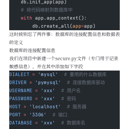
    db.init_app(app)
    # 将代码映射到数据库中
    with
 app.app_context():
        db.create_all(
app
=
app)
这时候别忘了两件事：数据库的连接配置信息和数据表
的定义
数据库的连接配置信息
我们在项目中新建一个secure.py文件（专门用于记录
敏感信息），并在其中添加如下字段
DIALECT
 =
 'mysql'
  # 要用的什么数据库
DRIVER
 =
 'pymysql'
  # 连接数据库驱动
USERNAME
 =
 'xxx'
  # 用户名
PASSWORD
 =
 'xxx'
  # 密码
HOST
 =
 'localhost'
  # 服务器
PORT
 =
 '3306'
  # 端口
DATABASE
 =
 'xxx'
  # 数据库名