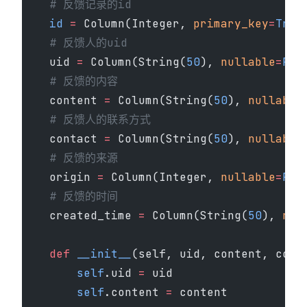
    # 反馈记录的id
    id
 =
 Column(Integer, 
primary_key
=
True
    # 反馈人的uid
    uid 
=
 Column(String(
50
), 
nullable
=
Fal
    # 反馈的内容
    content 
=
 Column(String(
50
), 
nullable
    # 反馈人的联系方式
    contact 
=
 Column(String(
50
), 
nullable
    # 反馈的来源
    origin 
=
 Column(Integer, 
nullable
=
Fal
    # 反馈的时间
    created_time 
=
 Column(String(
50
), 
nul
    def
 __init__
(self, uid, content, cont
        self
.uid 
=
 uid
        self
.content 
=
 content