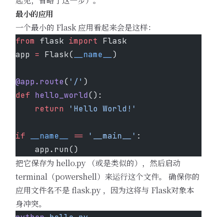
起见，省略了这一步）。
最小的应用
一个最小的 Flask 应用看起来会是这样：
from
 flask 
import
 Flask
app 
=
 Flask(
__name__
)
@app.route
(
'/'
)
def
 hello_world
():
    return
 'Hello World!'
if
 __name__
 ==
 '__main__'
:
    app.run()
把它保存为 hello.py （或是类似的），然后启动
terminal（powershell）来运行这个文件。 确保你的
应用文件名不是 flask.py ，因为这将与 Flask对象本
身冲突。