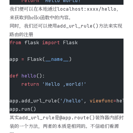
    return
 'Hello World!'
我们便可以在本地通过
，
localhost:xxxx/hello
来获取到hello函数中的内容。
同时，我们还可以使用
方法来实现
add_url_rule()
路由的注册
from
 flask 
import
 Flask
app 
=
 Flask(
__name__
)   
def
 hello
():
    return
 'Hello ,world!'
app.add_url_rule(
'/hello'
, 
viewfunc
=
hello
app.run()
其实
是
装饰器内部封
add_url_rule
@app.route()
装的一个方法，两者的本质是相同的。不信咱们看源