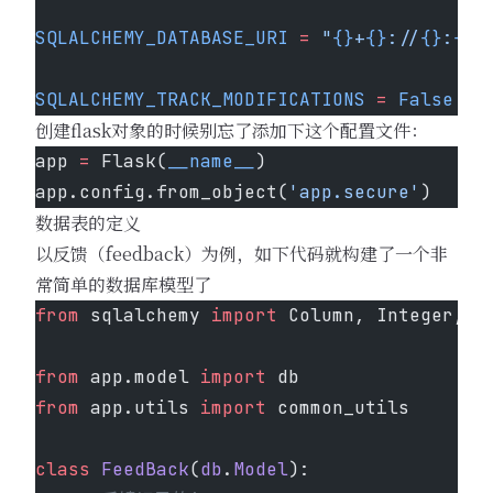
SQLALCHEMY_DATABASE_URI
 =
 "
{}
+
{}
://
{}
:
{}
@
                                         
SQLALCHEMY_TRACK_MODIFICATIONS
 =
 False
创建flask对象的时候别忘了添加下这个配置文件：
app 
=
 Flask(
__name__
)
app.config.from_object(
'app.secure'
)
数据表的定义
以反馈（feedback）为例，如下代码就构建了一个非
常简单的数据库模型了
from
 sqlalchemy 
import
 Column, Integer, S
from
 app.model 
import
 db
from
 app.utils 
import
 common_utils
class
 FeedBack
(
db
.
Model
):