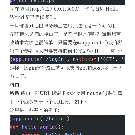
python
 hello.py
现在访问
http://127.0.0.1:5000/
，你会看见 Hello
World 早已等候多时。
一旦部署到远程服务器上之后，这就是一个可以用
GET请求访问的接口了，是不是很方便呢？如果想更
改请求方法也很简单，只需要在@app.route()装饰器
第二个参数填入想要支持的请求方法就可以了，如下：
@app.route
(
'/login'
, 
methods
=
[
'GET'
, 
'POS
这样，login这个路由就可以支持get和post两种请求
方式了。
路由
所谓 路由，即
URL 绑定
Flask 使用
装饰器
route()
把一个函数绑于一个URL上， 如下：
这里是一些基本的例子:
@app.route
(
'/hello'
)
def
 hello_world
():