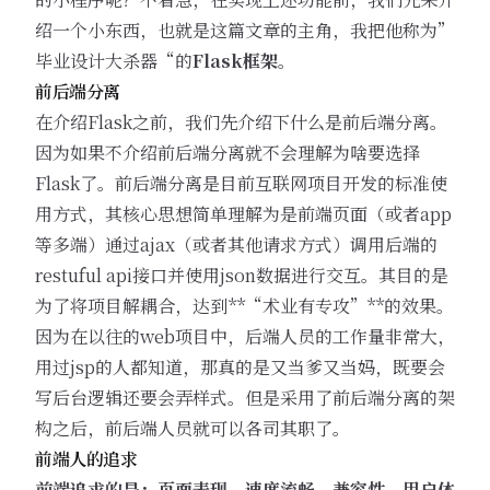
绍一个小东西，也就是这篇文章的主角，我把他称为”
毕业设计大杀器“的
Flask框架
。
前后端分离
在介绍Flask之前，我们先介绍下什么是前后端分离。
因为如果不介绍前后端分离就不会理解为啥要选择
Flask了。前后端分离是目前互联网项目开发的标准使
用方式，其核心思想简单理解为是前端页面（或者app
等多端）通过ajax（或者其他请求方式）调用后端的
restuful api接口并使用json数据进行交互。其目的是
为了将项目解耦合，达到**“术业有专攻”**的效果。
因为在以往的web项目中，后端人员的工作量非常大，
用过jsp的人都知道，那真的是又当爹又当妈，既要会
写后台逻辑还要会弄样式。但是采用了前后端分离的架
构之后，前后端人员就可以各司其职了。
前端人的追求
前端追求的是：页面表现，速度流畅，兼容性，用户体