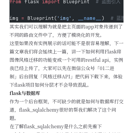
from
 flask 
import
 Blueprint  
# 蓝图引入
img 
=
 Blueprint(
'img'
, 
__name__
)  
# 蓝图初
其实我们可以理解为就是把主页面的app对象传递到了
不同的路由文件中了，方便了模块化的开发。
这里如果没有实例展示的话可能不是很容易理解，下一
篇文章我们将会延续上一篇，讲一下如何利用Flask将
图像风格迁移的功能变成一个可用的restful api，实例
我已经上传了，大家可以先在微信公众号「01二进
制」后台回复「风格迁移API」把代码下载下来，体验
下flask项目如何分层才不会导致混乱。
flask与数据库
作为一个后台框架，不可缺少的就是如何与数据库打交
道，flask_sqlalchemy很好的帮我们解决了这个问
题。
在了解flask_sqlalchemy是什么之前先看下