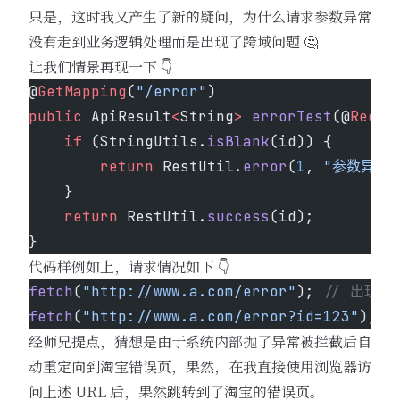
只是，这时我又产生了新的疑问，为什么请求参数异常
没有走到业务逻辑处理而是出现了跨域问题 🤔️
让我们情景再现一下 👇
@
GetMapping
(
"/error"
)
public
 ApiResult
<
String
>
 errorTest
(@
Reque
    if
 (StringUtils.
isBlank
(id)) {
        return
 RestUtil.
error
(
1
, 
"参数异常"
    }
    return
 RestUtil.
success
(id);
}
代码样例如上，请求情况如下 👇
fetch
(
"http://www.a.com/error"
); 
// 出现跨
fetch
(
"http://www.a.com/error?id=123"
); 
/
经师兄提点，猜想是由于系统内部抛了异常被拦截后自
动重定向到淘宝错误页，果然，在我直接使用浏览器访
问上述 URL 后，果然跳转到了淘宝的错误页。