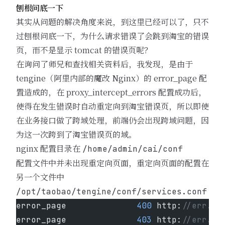
刨根问底一下
其实从问题的解决角度来说，到这里已经可以了，只不
过刨根问底一下，为什么请求错误了会跳到淘宝的错误
页，而不是显示 tomcat 的错误页呢？
在询问了师兄和查找相关资料后，我发现，是由于
tengine（阿里内部的魔改 Nginx）的 error_page 配
置造成的，在 proxy_intercept_errors 配置成功后，
使得在发生错误时自动重定向到淘宝错误页，所以即使
在业务接口做了跨域处理，前端仍会出现跨域问题，因
为这一次跨到了淘宝错误页的域。
nginx 配置目录在
/home/admin/cai/conf
配置文件中并未出现重定向页面，重定向页面的配置在
另一个文件中
/opt/taobao/tengine/conf/services.conf
error_page              
400
 http:
//err.ta
error_page              
403
 http:
//err.ta