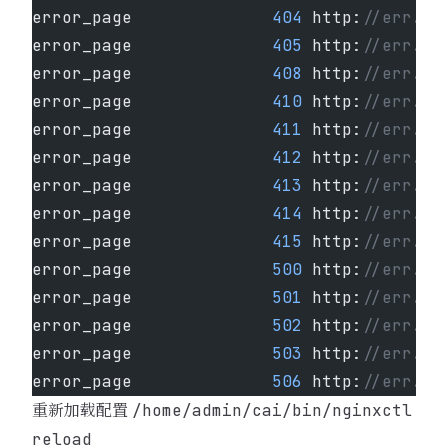
error_page              
404
 http:
//err.ta
error_page              
405
 http:
//err.ta
error_page              
408
 http:
//err.ta
error_page              
410
 http:
//err.ta
error_page              
411
 http:
//err.ta
error_page              
412
 http:
//err.ta
error_page              
413
 http:
//err.ta
error_page              
414
 http:
//err.ta
error_page              
415
 http:
//err.ta
error_page              
500
 http:
//err.ta
error_page              
501
 http:
//err.ta
error_page              
502
 http:
//err.ta
error_page              
503
 http:
//err.ta
error_page              
506
 http:
//err.ta
重新加载配置
/home/admin/cai/bin/nginxctl
reload