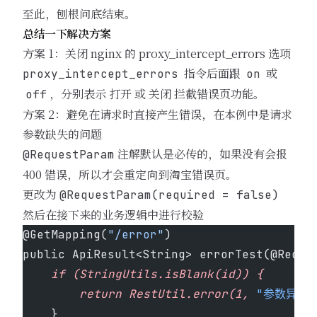
至此，刨根问底结束。
总结一下解决方案
方案 1：关闭 nginx 的 proxy_intercept_errors 选项
指令后面跟
或
proxy_intercept_errors
on
，分别表示 打开 或 关闭 拦截错误页功能。
off
方案 2：避免在请求时直接产生错误，在本例中是请求
参数缺失的问题
注解默认是必传的，如果没有会报
@RequestParam
400 错误，所以才会重定向到淘宝错误页。
更改为
@RequestParam(required = false)
然后在接下来的业务逻辑中进行校验
@GetMapping(
"/error"
)
public ApiResult<String> errorTest(@Reque
    if
 (StringUtils.isBlank(id))
 {
        return
 RestUtil.error(1,
 "参数异常"
    }